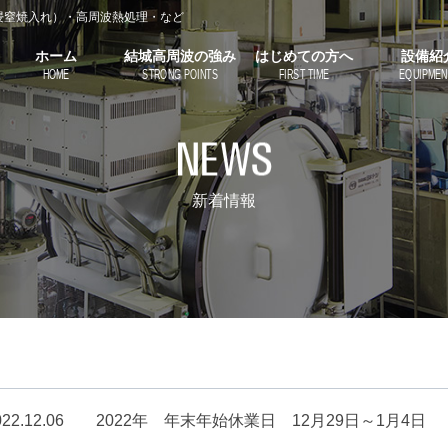
浸窒焼入れ）・高周波熱処理・など
ホーム
結城高周波の強み
はじめての方へ
設備紹
HOME
STRONG POINTS
FIRST TIME
EQUIPMEN
新着情報
22.12.06
2022年 年末年始休業日 12月29日～1月4日